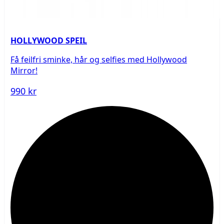
HOLLYWOOD SPEIL
Få feilfri sminke, hår og selfies med Hollywood
Mirror!
990 kr