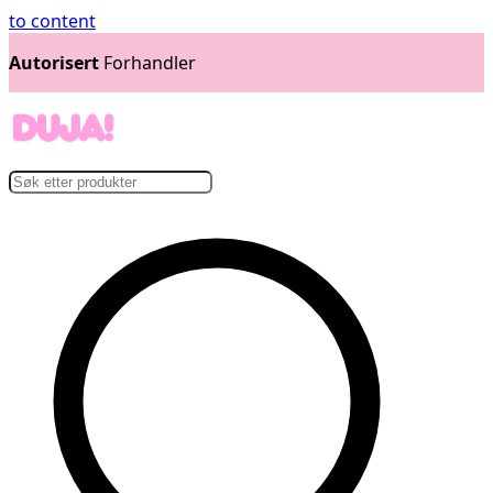
to content
14 dager
Åpent Kjøp