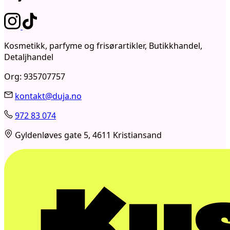
Kosmetikk, parfyme og frisørartikler, Butikkhandel,
Detaljhandel
Org: 935707757
kontakt@duja.no
972 83 074
Gyldenløves gate 5, 4611 Kristiansand