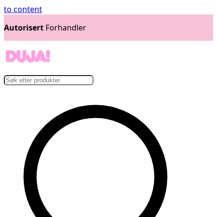
to content
14 dager
Åpent Kjøp