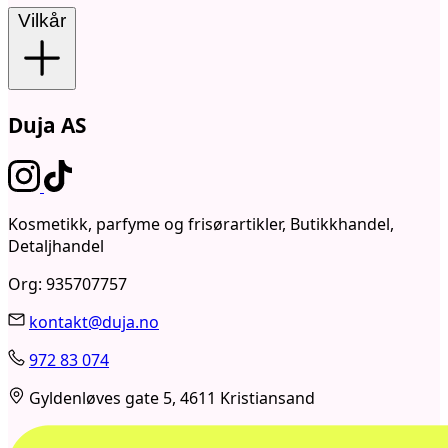
Vilkår
Duja AS
Kosmetikk, parfyme og frisørartikler, Butikkhandel,
Detaljhandel
Org: 935707757
kontakt@duja.no
972 83 074
Gyldenløves gate 5, 4611 Kristiansand